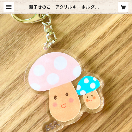
親子きのこ アクリルキーホルダー |
Satona Online Store 『SATOM
ART』