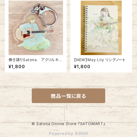
弾き語りSatona アクリルキー
【NEW】May Lily リングノート
ホルダー
¥1,800
¥1,800
商品一覧に戻る
© Satona Online Store 『SATOMART』
Powered by