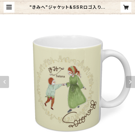
"きみへ"ジャケット&SSRロゴ入りマ
グカップ | Satona Online Store
『SATOMART』