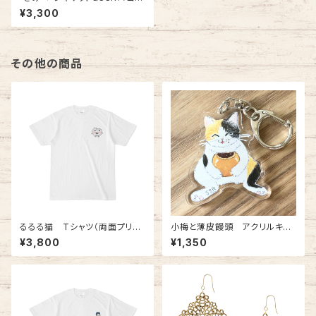
りマグカップ
¥3,300
その他の商品
るるる猫 Tシャツ（両面プリン
小梅と薄皮饅頭 アクリルキー
ト）
ホルダー
¥3,800
¥1,350