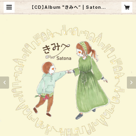
【CD】Album "きみへ” | Satona
Online Store 『SATOMART』